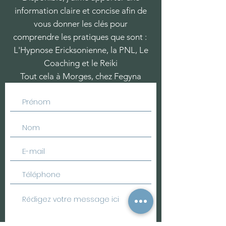
information claire et
concise afin de
vous donner les clés pour
comprendre les pratiques que sont :
L'Hypnose
Ericksonienne, la PNL, Le
Coaching et le Reiki
Tout cela à Morges, chez Fegyna